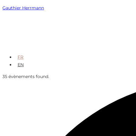
Skip
Gauthier Herrmann
to
content
FR
EN
35 évènements found.