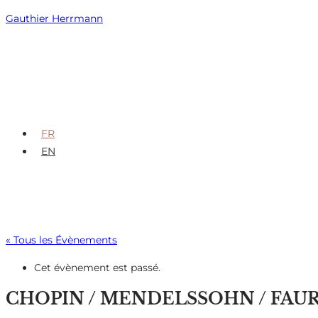
Skip
Gauthier Herrmann
to
content
FR
EN
« Tous les Évènements
Cet évènement est passé.
CHOPIN / MENDELSSOHN / FAU