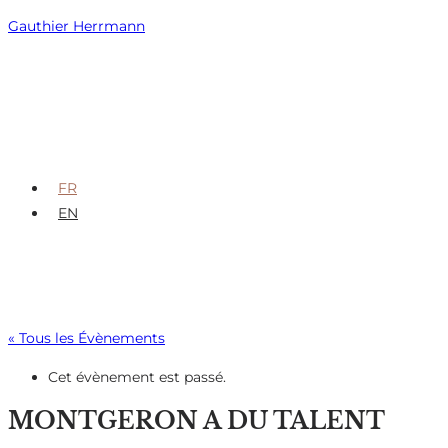
Skip
Gauthier Herrmann
to
content
FR
EN
« Tous les Évènements
Cet évènement est passé.
MONTGERON A DU TALENT